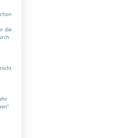
schon
r die
urch
nicht
ehr
men“